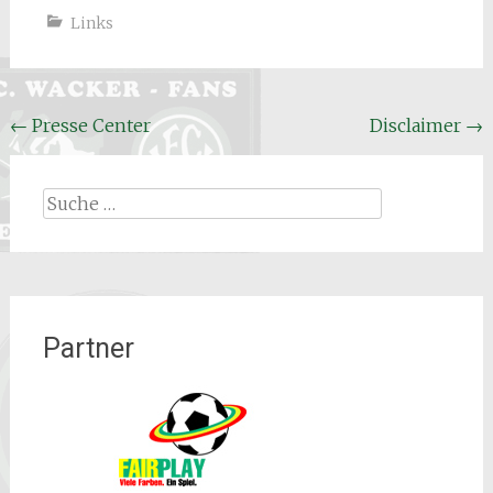
Links
Beitrags
←
Presse Center
Disclaimer
→
Navigation
Suche
nach:
Partner