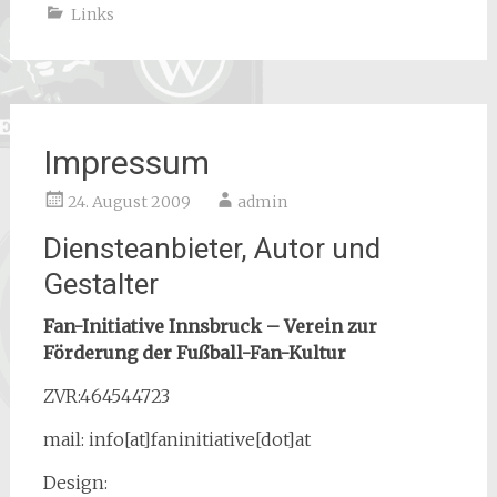
Links
Impressum
24. August 2009
admin
Diensteanbieter, Autor und
Gestalter
Fan-Initiative Innsbruck – Verein zur
Förderung der Fußball-Fan-Kultur
ZVR:464544723
mail: info[at]faninitiative[dot]at
Design: