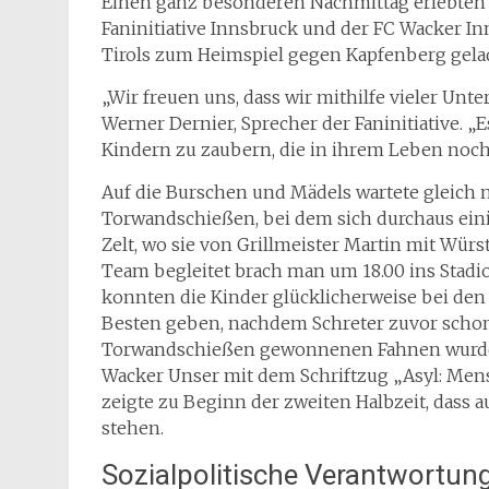
Einen ganz besonderen Nachmittag erlebten ge
Faninitiative Innsbruck und der FC Wacker I
Tirols zum Heimspiel gegen Kapfenberg gela
„Wir freuen uns, dass wir mithilfe vieler Unt
Werner Dernier, Sprecher der Faninitiative. „
Kindern zu zaubern, die in ihrem Leben noch 
Auf die Burschen und Mädels wartete gleich 
Torwandschießen, bei dem sich durchaus eini
Zelt, wo sie von Grillmeister Martin mit Wü
Team begleitet brach man um 18.00 ins Stadio
konnten die Kinder glücklicherweise bei de
Besten geben, nachdem Schreter zuvor schon
Torwandschießen gewonnenen Fahnen wurden 
Wacker Unser mit dem Schriftzug „Asyl: Men
zeigte zu Beginn der zweiten Halbzeit, dass au
stehen.
Sozialpolitische Verantwortun