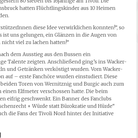
stern 80 sieben bis 16jährige am Tivoli. Die
nnsbruck hatten Flüchtlingskinder aus 10 Heimen
den.
erstützerInnen diese Idee verwirklichen konnten!“, so
Es ist uns gelungen, ein Glänzen in die Augen von
nicht viel zu lachen hatten!“
nach dem Ausstieg aus den Bussen ein
ge Talente zeigten. Anschließend ging’s ins Wacker-
rstln und Getränken verköstigt wurden. Vom Wacker-
n auf – erste Fanchöre wurden einstudiert. Diese
n beiden Toren von Wernitznig und Burgic auch zum
 einen Elfmeter verschossen hatte. Die beim
eifrig geschwenkt. Ein Banner des Fanclubs
schenrecht + Würde statt Bürokratie und Hürde“
ch die Fans der Tivoli Nord hinter der Initiative
g