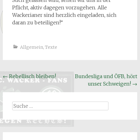
Stich gelassen wird, sehen wir uns in der
Pflicht, aktiv dagegen vorzugehen. Alle
Wackerianer sind herzlich eingeladen, sich
daran zu beteiligen!“
Allgemein
,
Texte
Beitrags
←
Rebellisch bleiben!
Bundesliga und ÖFB, hört
unser Schweigen!
→
Navigation
Suche
nach: